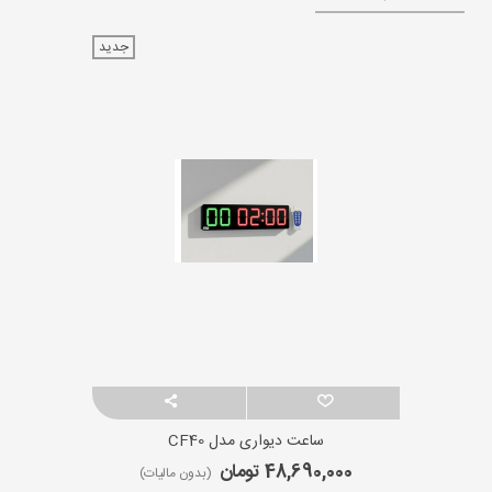
جدید
ساعت دیواری مدل CF40
48,690,000 تومان
(بدون مالیات)