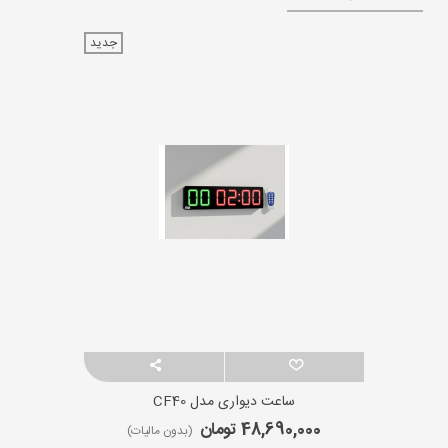
جدید
ساعت دیواری مدل CF40
48,690,000 تومان
(بدون مالیات)