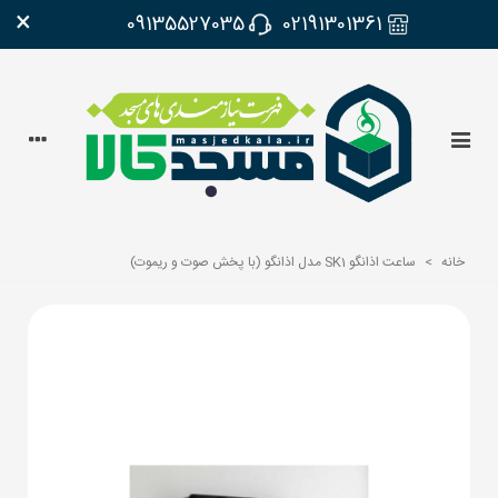
×
09135527035
02191301361
خانه
>
ساعت اذانگو SK1 مدل اذانگو (با پخش صوت و ریموت)