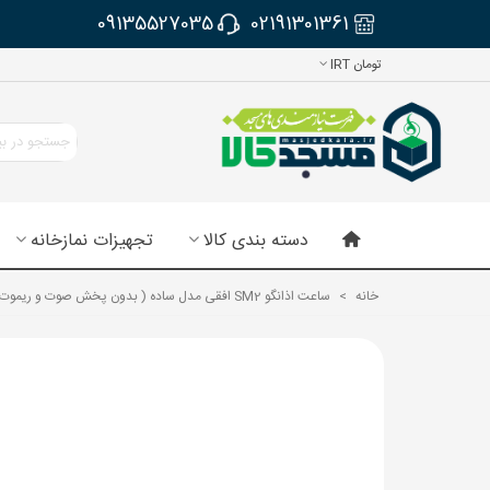
09135527035
02191301361
تومان IRT
دسته بندی کالا
تجهیزات نمازخانه
خانه
>
ساعت اذانگو SM2 افقی مدل ساده ( بدون پخش صوت و ریموت)