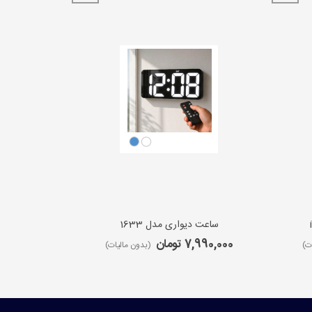
ساعت دیواری مدل 1633
ساعت 
7,990,000 تومان
9,650,000 ت
ت)
(بدون مالیات)