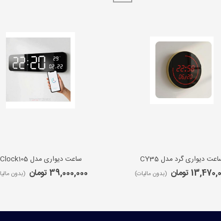
اعت دیواری گرد مدل CY35
ساعت دیواری مدل iClock105
13,470 تومان
39,000,000 تومان
(بدون مالیات)
(بدون مالیا