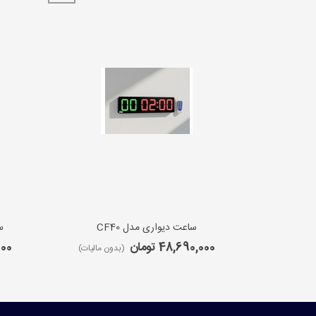
ساعت دیواری مدل CF40
س
48,690,000 تومان
,000
(بدون مالیات)