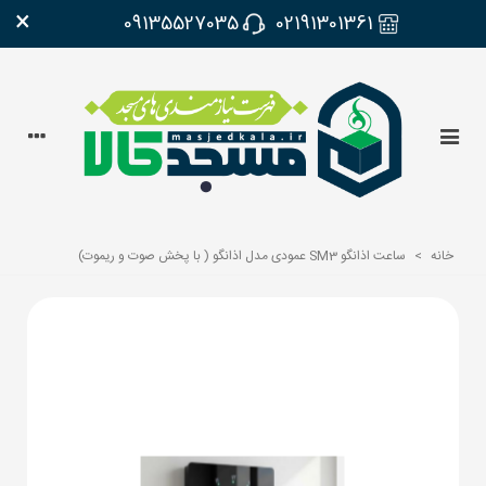
×
09135527035
02191301361
خانه
>
ساعت اذانگو SM3 عمودی مدل اذانگو ( با پخش صوت و ریموت)