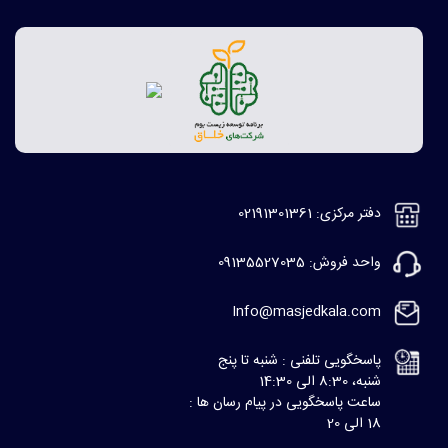
دفتر مرکزی: 02191301361
واحد فروش: 09135527035
Info@masjedkala.com
پاسخگویی تلفنی : شنبه تا پنج
شنبه، 8:30 الی 14:30
ساعت پاسخگویی در پیام رسان ها :
18 الی 20