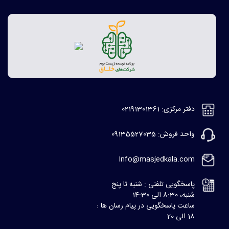
دفتر مرکزی: 02191301361
واحد فروش: 09135527035
Info@masjedkala.com
پاسخگویی تلفنی : شنبه تا پنج
شنبه، 8:30 الی 14:30
ساعت پاسخگویی در پیام رسان ها :
18 الی 20