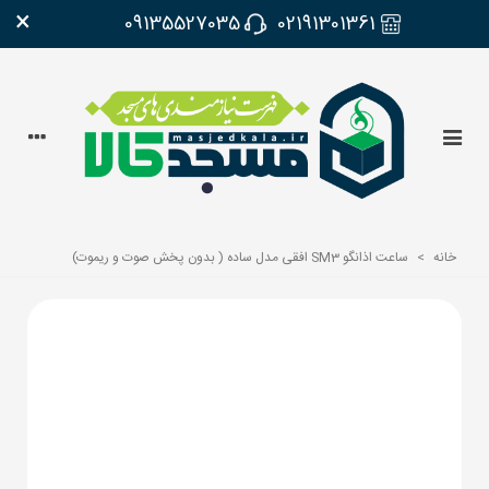
×
09135527035
02191301361
خانه
>
ساعت اذانگو SM3 افقی مدل ساده ( بدون پخش صوت و ریموت)