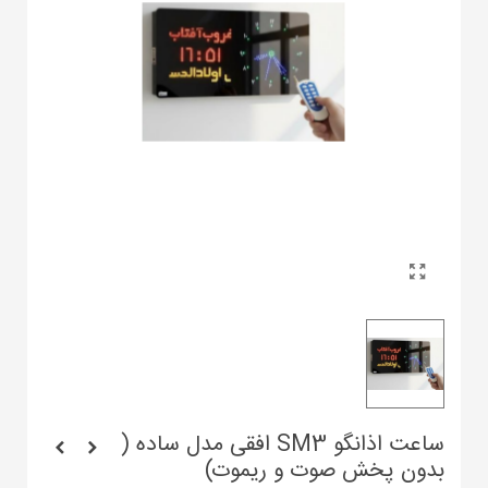
ساعت اذانگو SM3 افقی مدل ساده (
بدون پخش صوت و ریموت)