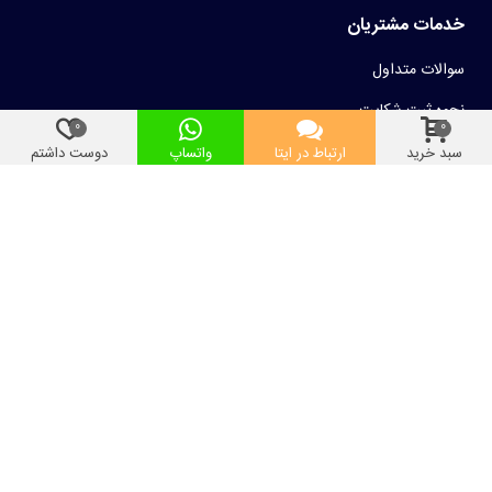
خدمات مشتریان
سوالات متداول
نحوه ثبت شکایت
0
0
نحوه ارسال سفارشات
سبد خرید
ارتباط در ایتا
واتساپ
دوست داشتم
فرصت شغلی
درباره مسجدکالا
چرا خرید از مسجدکالا؟
خط مشی کاربری
آموزش خرید از سایت
تماس با مسجدکالا