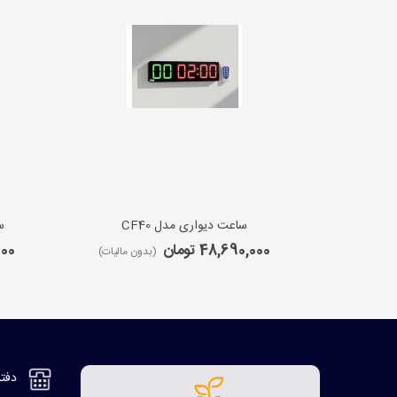
ساعت دیواری مدل CF40
س
48,690,000 تومان
,000
(بدون مالیات)
دفتر مر