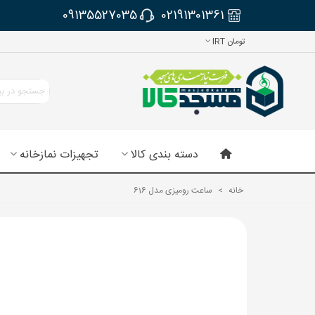
09135527035
02191301361
تومان IRT
دسته بندی کالا
تجهیزات نمازخانه
خانه
>
ساعت رومیزی مدل 616