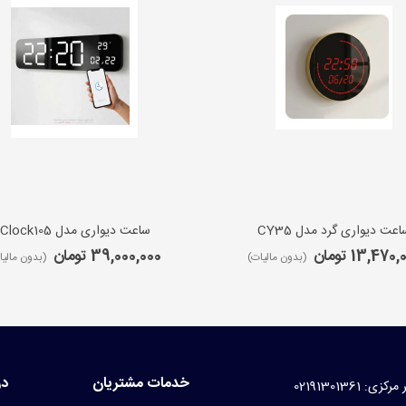
اعت دیواری گرد مدل CY35
ساعت دیواری مدل iClock105
13,470 تومان
39,000,000 تومان
(بدون مالیات)
(بدون مالیا
خدمات مشتریان
در
کزی: 02191301361