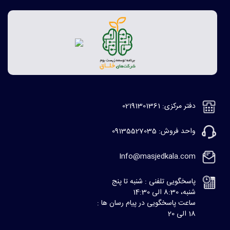
دفتر مرکزی: 02191301361
واحد فروش: 09135527035
Info@masjedkala.com
پاسخگویی تلفنی : شنبه تا پنج
شنبه، 8:30 الی 14:30
ساعت پاسخگویی در پیام رسان ها :
18 الی 20