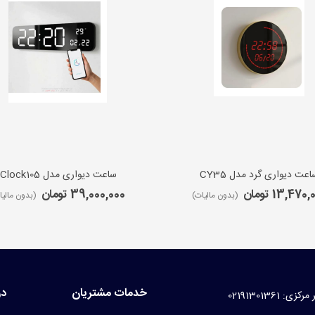
اعت دیواری گرد مدل CY35
ساعت دیواری مدل iClock105
13,470 تومان
39,000,000 تومان
(بدون مالیات)
(بدون مالیا
خدمات مشتریان
در
کزی: 02191301361