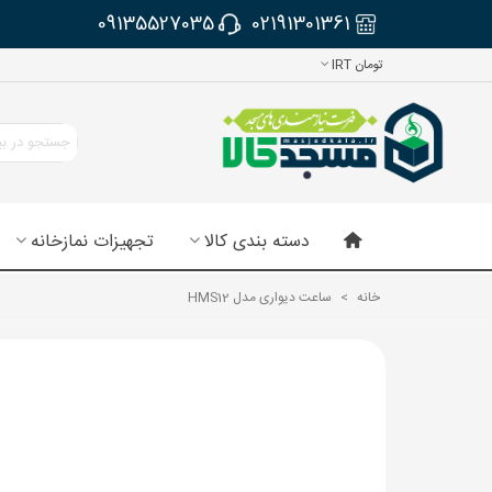
09135527035
02191301361
تومان IRT
دسته بندی کالا
تجهیزات نمازخانه
خانه
>
ساعت دیواری مدل HMS12