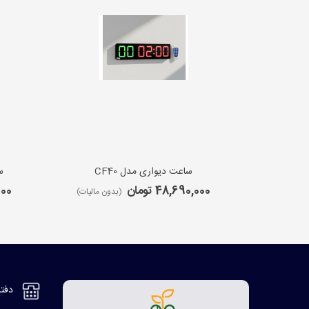
ساعت دیواری مدل CF40
س
48,690,000 تومان
,000
(بدون مالیات)
دفتر مر