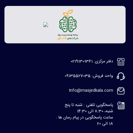
دفتر مرکزی: 02191301361
واحد فروش: 09135527035
Info@masjedkala.com
پاسخگویی تلفنی : شنبه تا پنج
شنبه، 8:30 الی 14:30
ساعت پاسخگویی در پیام رسان ها :
18 الی 20