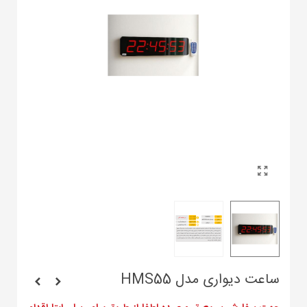
ساعت دیواری مدل HMS55