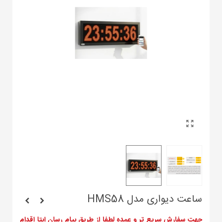
ساعت دیواری مدل HMS58
جهت سفارش سریع تر و عمده لطفا از طریق پیام رسان ایتا اقدام