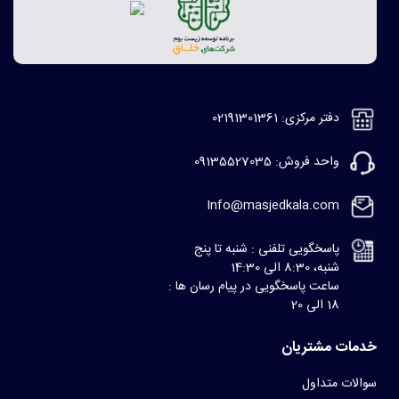
دفتر مرکزی: 02191301361
واحد فروش: 09135527035
Info@masjedkala.com
پاسخگویی تلفنی : شنبه تا پنج
شنبه، 8:30 الی 14:30
ساعت پاسخگویی در پیام رسان ها :
18 الی 20
خدمات مشتریان
سوالات متداول