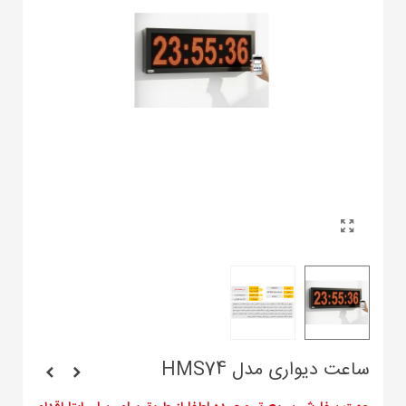
ساعت دیواری مدل HMS74