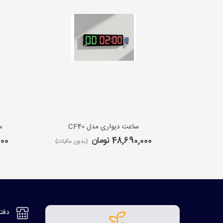
ساعت دیواری مدل CF40
س
48,690,000 تومان
,000
(بدون مالیات)
دفتر مر