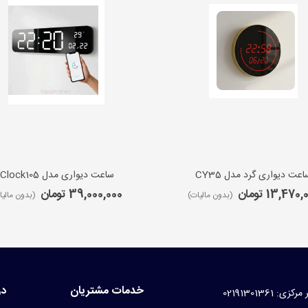
اعت دیواری گرد مدل CY35
ساعت دیواری مدل iClock105
13,470 تومان
39,000,000 تومان
(بدون مالیات)
(بدون مالیا
خدمات مشتریان
در
کزی: 02191301361