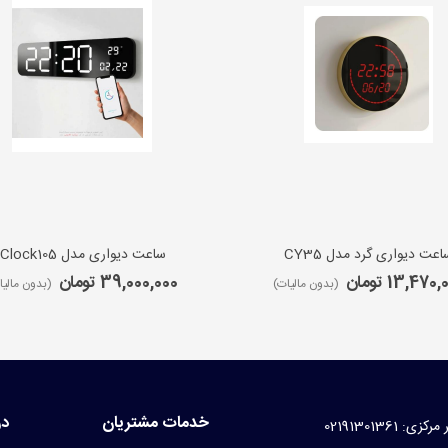
اعت دیواری گرد مدل CY35
ساعت دیواری مدل iClock105
13,470 تومان
39,000,000 تومان
(بدون مالیات)
(بدون مالیا
خدمات مشتریان
در
کزی: 02191301361