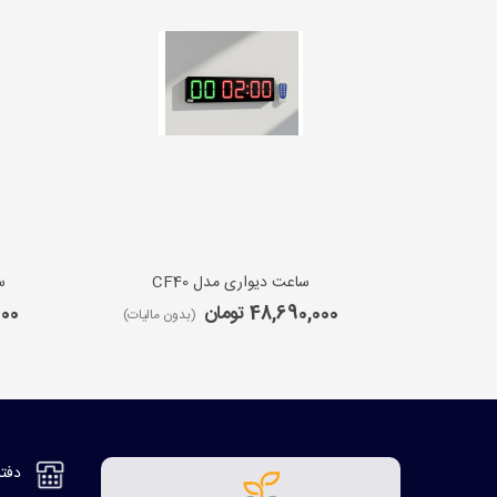
ساعت دیواری مدل CF40
س
48,690,000 تومان
,000
(بدون مالیات)
دفتر مر