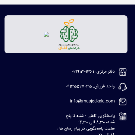
دفتر مرکزی: 02191301361
واحد فروش: 09135527035
Info@masjedkala.com
پاسخگویی تلفنی : شنبه تا پنج
شنبه، 8:30 الی 14:30
ساعت پاسخگویی در پیام رسان ها :
18 الی 20