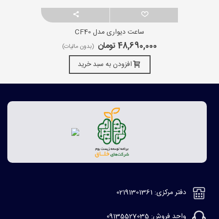
ساعت دیواری مدل CF40
48,690,000 تومان
(بدون مالیات)
افزودن به سبد خرید
دفتر مرکزی: 02191301361
واحد فروش: 09135527035