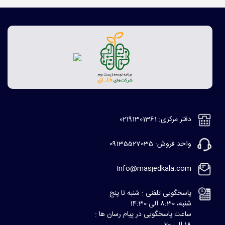
دفتر مرکزی: 02191301361
واحد فروش: 09135527035
Info@masjedkala.com
پاسخگویی تلفنی : شنبه تا پنج
شنبه، 8:30 الی 14:30
ساعت پاسخگویی در پیام رسان ها :
18 الی 20