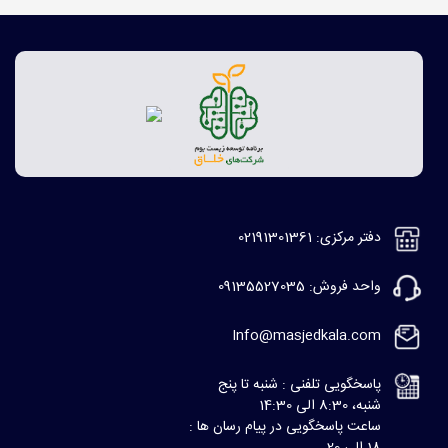
دفتر مرکزی: 02191301361
واحد فروش: 09135527035
Info@masjedkala.com
پاسخگویی تلفنی : شنبه تا پنج
شنبه، 8:30 الی 14:30
ساعت پاسخگویی در پیام رسان ها :
18 الی 20