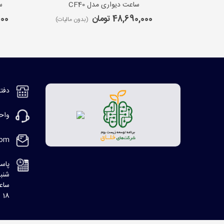
ساعت دیواری مدل CF40
س
48,690,000 تومان
,000
(بدون مالیات)
دفتر مر
واحد ف
com
پاسخ
شنبه، 8:30 ا
ساعت
18 الی 20