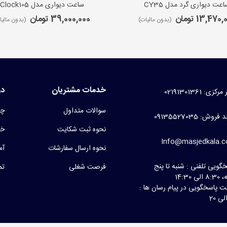
اعت دیواری گرد مدل CY35
ساعت دیواری مدل iClock105
13,470 تومان
39,000,000 تومان
(بدون مالیات)
(بدون مالیا
خدمات مشتریان
در
کزی: 02191301361
سوالات متداول
چر
روش: 09135527035
نحوه ثبت شکایت
خط
Info@masjedkala.
نحوه ارسال سفارشات
آم
گویی تلفنی : شنبه تا پنج
فرصت شغلی
تم
لی 14:30
 پاسخگویی در پیام رسان ها :