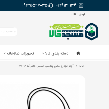
09135527035
02191301361
تومان IRT
دسته بندی کالا
تجهیزات نمازخانه
خانه
>
آویز خودرو محرم پلکسی حسین جانم کد 2726