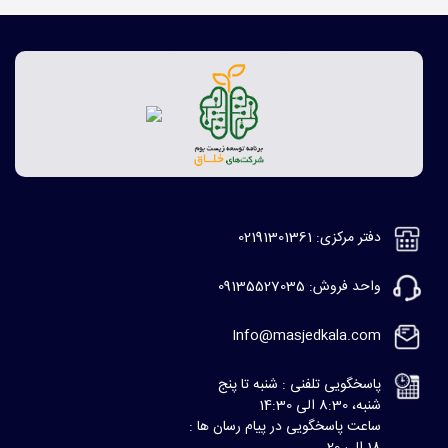
دفتر مرکزی: 02191301361
واحد فروش: 09135527035
Info@masjedkala.com
پاسخگویی تلفنی : شنبه تا پنج
شنبه، 8:30 الی 14:30
ساعت پاسخگویی در پیام رسان ها :
18 الی 20