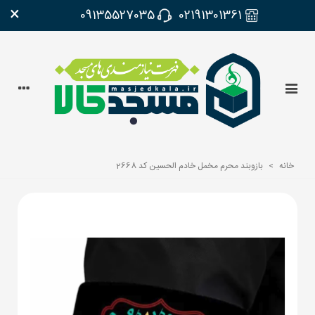
×
09135527035
02191301361
خانه
>
بازوبند محرم مخمل خادم الحسین کد 2668