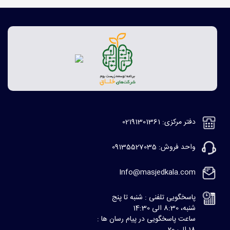
دفتر مرکزی: 02191301361
واحد فروش: 09135527035
Info@masjedkala.com
پاسخگویی تلفنی : شنبه تا پنج
شنبه، 8:30 الی 14:30
ساعت پاسخگویی در پیام رسان ها :
18 الی 20