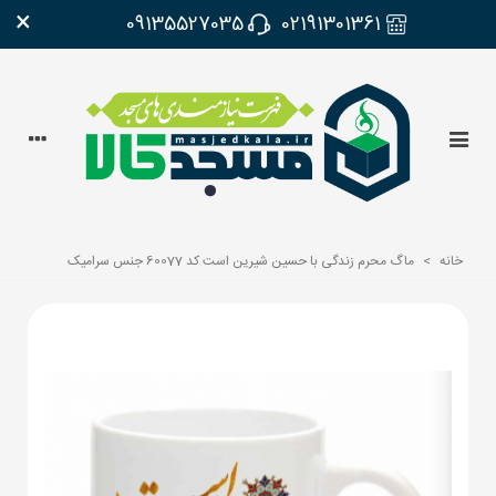
×
09135527035
02191301361
خانه
>
ماگ محرم زندگی با حسین شیرین است کد 60077 جنس سرامیک