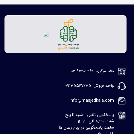
دفتر مرکزی: 02191301361
واحد فروش: 09135527035
Info@masjedkala.com
پاسخگویی تلفنی : شنبه تا پنج
شنبه، 8:30 الی 14:30
ساعت پاسخگویی در پیام رسان ها :
18 الی 20