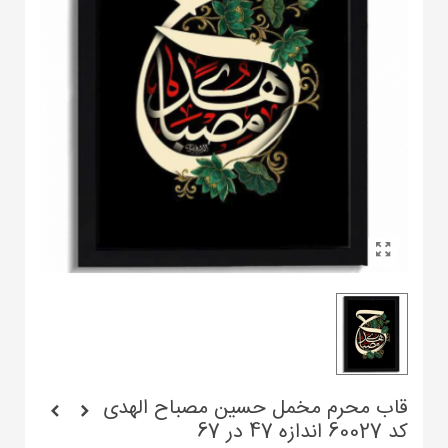
قاب محرم مخمل حسین مصباح الهدی
کد 60027 اندازه 47 در 67