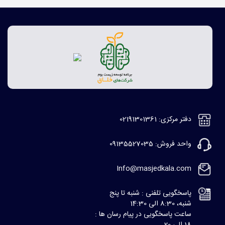
دفتر مرکزی: 02191301361
واحد فروش: 09135527035
Info@masjedkala.com
پاسخگویی تلفنی : شنبه تا پنج
شنبه، 8:30 الی 14:30
ساعت پاسخگویی در پیام رسان ها :
18 الی 20