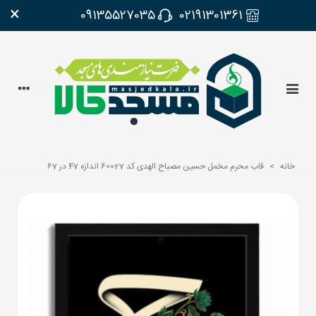
×
09135527035
02191301361
خانه
>
قاب محرم مخمل حسین مصباح الهدی کد 60027 اندازه 47 در 67