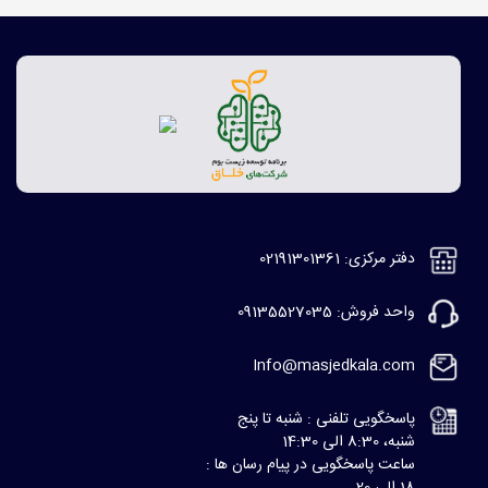
دفتر مرکزی: 02191301361
واحد فروش: 09135527035
Info@masjedkala.com
پاسخگویی تلفنی : شنبه تا پنج
شنبه، 8:30 الی 14:30
ساعت پاسخگویی در پیام رسان ها :
18 الی 20