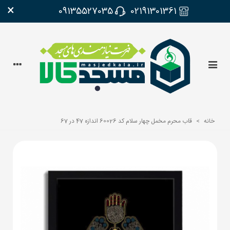
×
09135527035
02191301361
خانه
>
قاب محرم مخمل چهار سلام کد 60026 اندازه 47 در 67