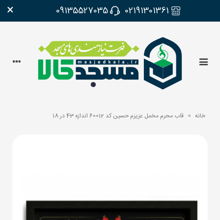
×
09135527035
02191301361
خانه
>
قاب محرم مخمل عزیزم حسین کد 60012 اندازه 43 در 18