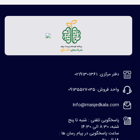
دفتر مرکزی: 02191301361
واحد فروش: 09135527035
Info@masjedkala.com
پاسخگویی تلفنی : شنبه تا پنج
شنبه، 8:30 الی 14:30
ساعت پاسخگویی در پیام رسان ها :
18 الی 20