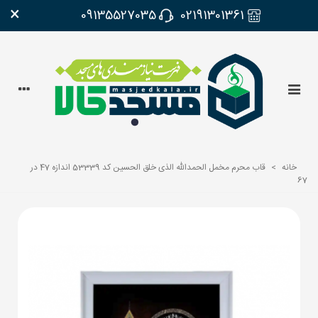
×
09135527035
02191301361
خانه
>
قاب محرم مخمل الحمدالله الذی خلق الحسین کد 53339 اندازه 47 در
67