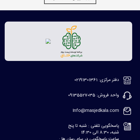
دفتر مرکزی: 02191301361
واحد فروش: 09135527035
Info@masjedkala.com
پاسخگویی تلفنی : شنبه تا پنج
شنبه، 8:30 الی 14:30
ساعت پاسخگویی در پیام رسان ها :