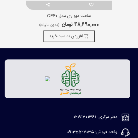
ساعت دیواری مدل CF40
48,690,000 تومان
(بدون مالیات)
افزودن به سبد خرید
دفتر مرکزی: 02191301361
واحد فروش: 09135527035