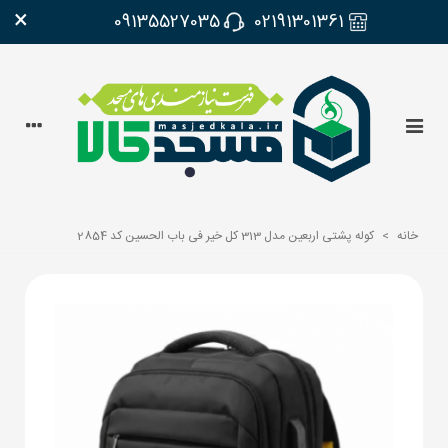
×
09135527035
02191301361
خانه
>
کوله پشتی اربعین مدل 313 کل خیر فی باب الحسین کد 2854