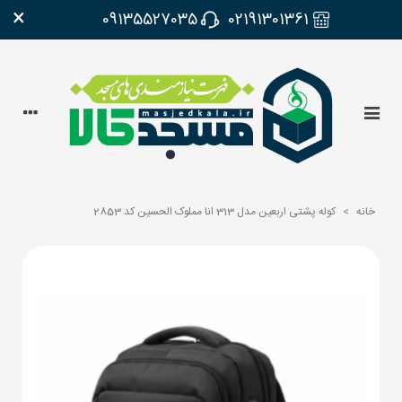
×
09135527035
02191301361
خانه
>
کوله پشتی اربعین مدل 313 انا مملوک الحسین کد 2853