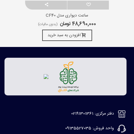
ساعت دیواری مدل CF40
48,690,000 تومان
(بدون مالیات)
افزودن به سبد خرید
دفتر مرکزی: 02191301361
واحد فروش: 09135527035