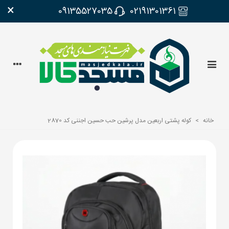
×
09135527035
02191301361
خانه
>
کوله پشتی اربعین مدل پرشین حب حسین اجننی کد 2870