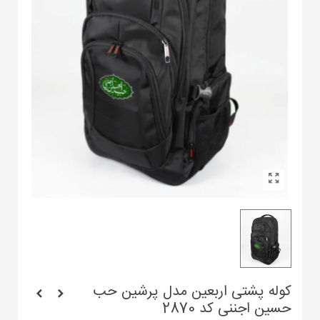
کوله پشتی اربعین مدل پرشین حب
حسین اجننی کد 2870