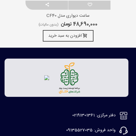
ساعت دیواری مدل CF40
48,690,000 تومان
(بدون مالیات)
افزودن به سبد خرید
دفتر مرکزی: 02191301361
واحد فروش: 09135527035