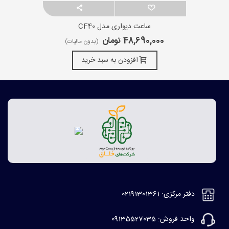
ساعت دیواری مدل CF40
48,690,000 تومان
(بدون مالیات)
افزودن به سبد خرید
دفتر مرکزی: 02191301361
واحد فروش: 09135527035