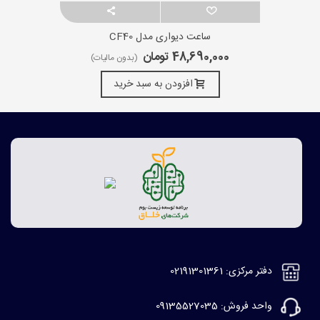
ساعت دیواری مدل CF40
48,690,000 تومان
(بدون مالیات)
افزودن به سبد خرید
دفتر مرکزی: 02191301361
واحد فروش: 09135527035