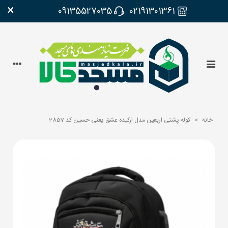
×
09135527035
02191301361
خانه
>
کوله پشتی اربعین مدل ارکیده عشق یعنی حسین کد 2857