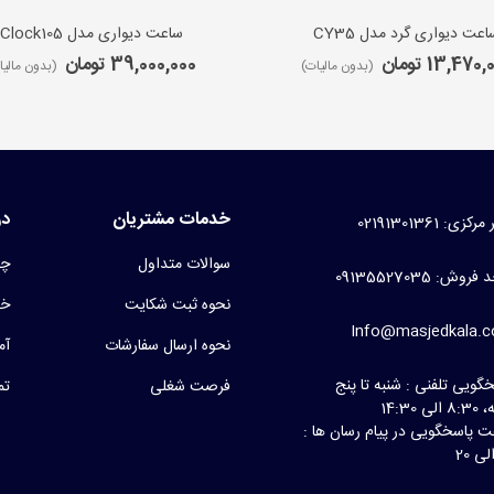
اعت دیواری گرد مدل CY35
ساعت دیواری مدل iClock105
13,470 تومان
39,000,000 تومان
(بدون مالیات)
(بدون مالیا
خدمات مشتریان
در
کزی: 02191301361
سوالات متداول
چر
روش: 09135527035
نحوه ثبت شکایت
خط
Info@masjedkala.
نحوه ارسال سفارشات
آم
گویی تلفنی : شنبه تا پنج
فرصت شغلی
تم
لی 14:30
 پاسخگویی در پیام رسان ها :