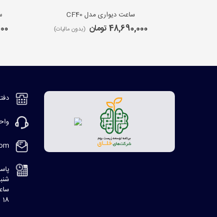
ساعت دیواری مدل CF40
س
48,690,000 تومان
,000
(بدون مالیات)
دفتر مر
واحد ف
com
پاسخ
شنبه، 8:30 ا
ساعت
18 الی 20