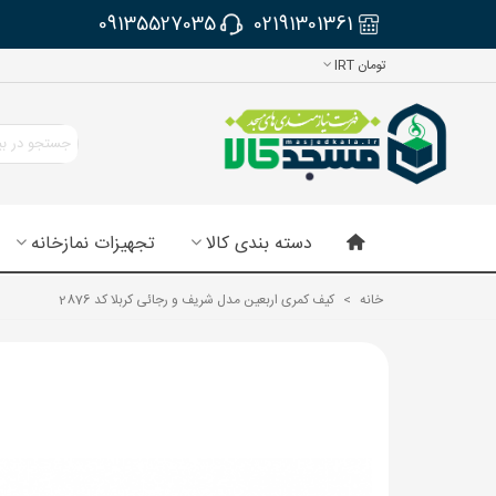
09135527035
02191301361
تومان IRT
دسته بندی کالا
تجهیزات نمازخانه
خانه
>
کیف کمری اربعین مدل شریف و رجائی کربلا کد 2876