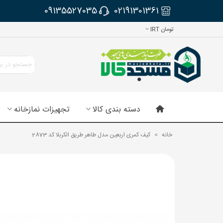
09135527035
02191301361
تومان IRT
دسته بندی کالا
تجهیزات نمازخانه
خانه
>
کیف کمری اربعین مدل طاهر طریق الکربلا کد 2873