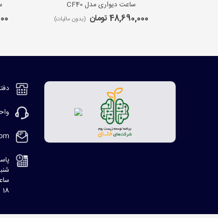
ساعت دیواری مدل CF40
س
48,690,000 تومان
,000
(بدون مالیات)
دفتر مر
واحد ف
com
پاسخ
شنبه، 8:30 ا
ساعت
18 الی 20