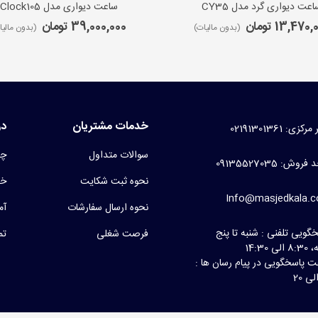
اعت دیواری گرد مدل CY35
ساعت دیواری مدل iClock105
13,470 تومان
39,000,000 تومان
(بدون مالیات)
(بدون مالیا
خدمات مشتریان
در
کزی: 02191301361
سوالات متداول
چر
روش: 09135527035
نحوه ثبت شکایت
خط
Info@masjedkala.
نحوه ارسال سفارشات
آم
گویی تلفنی : شنبه تا پنج
فرصت شغلی
تم
لی 14:30
 پاسخگویی در پیام رسان ها :