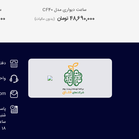
ساعت دیواری مدل CF40
س
48,690,000 تومان
,000
(بدون مالیات)
دفتر مر
واحد ف
com
پاسخ
شنبه، 8:30 ا
ساعت
18 الی 20