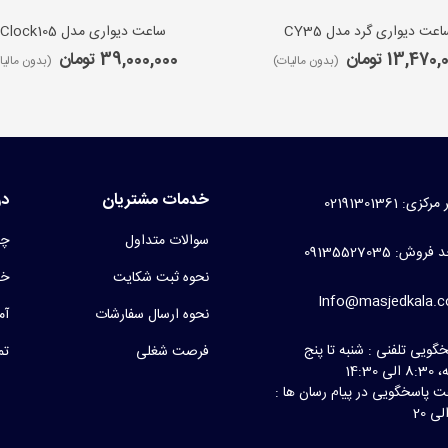
اعت دیواری گرد مدل CY35
ساعت دیواری مدل iClock105
13,470 تومان
39,000,000 تومان
(بدون مالیات)
(بدون مالیا
خدمات مشتریان
در
کزی: 02191301361
سوالات متداول
چر
روش: 09135527035
نحوه ثبت شکایت
خط
Info@masjedkala.
نحوه ارسال سفارشات
آم
گویی تلفنی : شنبه تا پنج
فرصت شغلی
تم
لی 14:30
 پاسخگویی در پیام رسان ها :