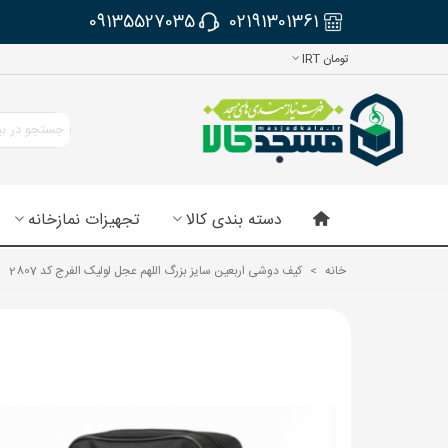
09135527035
02191301361
تومان IRT
دسته بندی کالا
تجهیزات نمازخانه
خانه
>
کیف دوشی اربعین سایز بزرگ اللهم عجل لولیک الفرج کد 2807