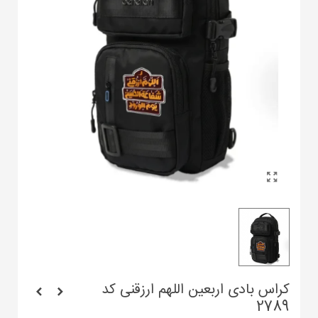
کراس بادی اربعین اللهم ارزقنی کد
2789