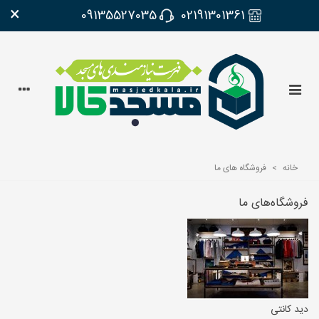
×
09135527035
02191301361
خانه
>
فروشگاه های ما
فروشگاه‌های ما
دید کانتی