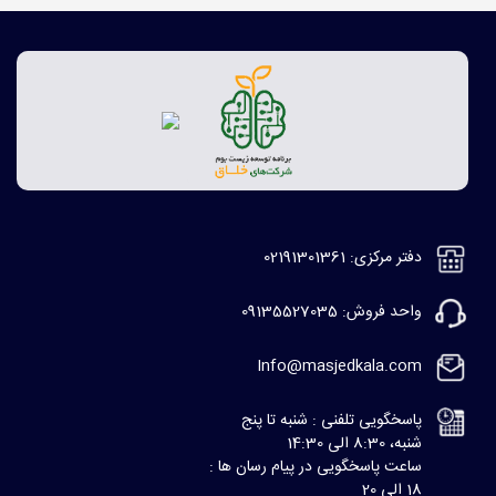
دفتر مرکزی: 02191301361
واحد فروش: 09135527035
Info@masjedkala.com
پاسخگویی تلفنی : شنبه تا پنج
شنبه، 8:30 الی 14:30
ساعت پاسخگویی در پیام رسان ها :
18 الی 20