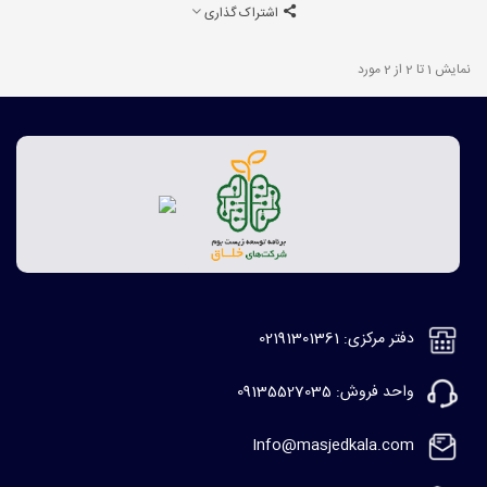
اشتراک گذاری
نمایش 1 تا 2 از 2 مورد
دفتر مرکزی: 02191301361
واحد فروش: 09135527035
Info@masjedkala.com