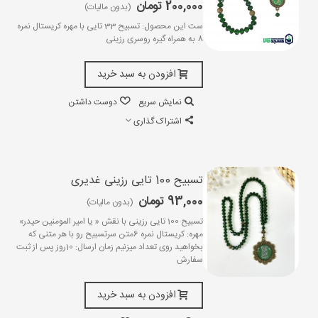
200,000 تومان
(بدون مالیات)
ست این محصول: تسبیح 33 تایی با مهره کریستال نمره
8 به همراه گیره روسری رزینی
افزودن به سبد خرید
نمایش سریع
دوست داشتن
اشتراک گذاری
تسبیح 100 تایی رزینی غدیری
93,000 تومان
(بدون مالیات)
تسبیح 100 تایی رزینی با نقش « یا امیر المومنین حیدر»
مهره: کریستال نمره 6متن سرتسبیح رو با هر متنی که
بخواهید روی تعداد میزنیم زمان ارسال: 10روز پس از ثبت
سفارش
افزودن به سبد خرید