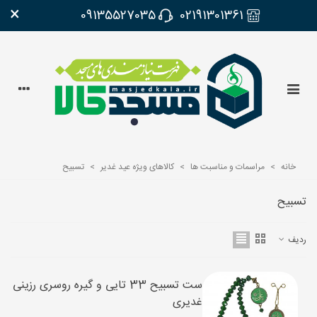
×
09135527035
02191301361
خانه
>
مراسمات و مناسبت ها
>
کالاهای ویژه عید غدیر
>
تسبیح
تسبیح
ردیف
ست تسبیح 33 تایی و گیره روسری رزینی
غدیری