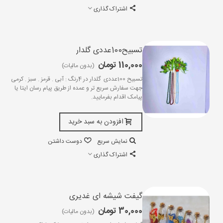
اشتراک گذاری
تسبیح100عددی گلدار
110,000 تومان
(بدون مالیات)
تسبیح 100عددی گلدار در 4رنگ : آبی . قرمز . سبز . کرمی
جهت سفارش سریع تر و عمده از طریق پیام رسان ایتا یا
پیامک اقدام بفرمایید.
افزودن به سبد خرید
نمایش سریع
دوست داشتن
اشتراک گذاری
گیفت شیشه ای غدیری
30,000 تومان
(بدون مالیات)