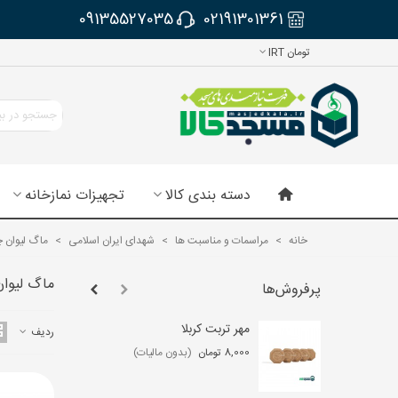
09135527035
02191301361
تومان IRT
دسته بندی کالا
تجهیزات نمازخانه
خانه
>
مراسمات و مناسبت ها
>
شهدای ایران اسلامی
>
ماگ لیوان 
ماگ لیوان
پرفروش‌ها
مهر تربت کربلا
لو
ردیف
عب
8,000 تومان
(بدون مالیات)
,000