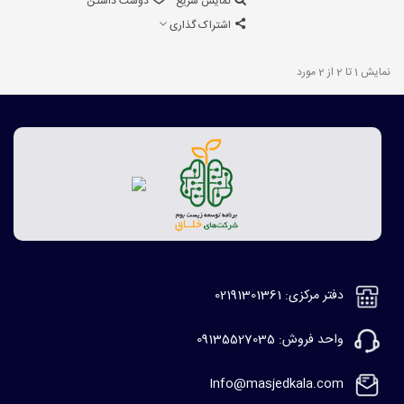
نمایش سریع
دوست داشتن
اشتراک گذاری
نمایش 1 تا 2 از 2 مورد
دفتر مرکزی: 02191301361
واحد فروش: 09135527035
Info@masjedkala.com