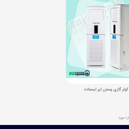
 جشن تکلیف پسرانه میعاد
(بدون مالیات)
سه کفش مسجدی برزنتی
99 تومان
(بدون مالیات)
نت غدیری
1 تومان
(بدون مالیات)
کولر گازی وستن ایر ایستاده
مایش سریع