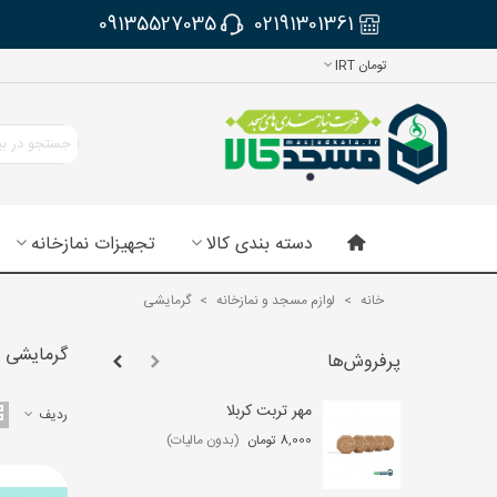
09135527035
02191301361
تومان IRT
دسته بندی کالا
تجهیزات نمازخانه
خانه
>
لوازم مسجد و نمازخانه
>
گرمایشی
گرمایشی
پرفروش‌ها
مهر تربت کربلا
لو
ردیف
عب
8,000 تومان
(بدون مالیات)
,000