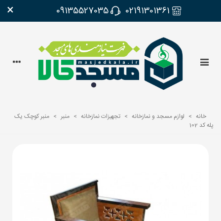
×
09135527035
02191301361
خانه
>
لوازم مسجد و نمازخانه
>
تجهیزات نمازخانه
>
منبر
>
منبر کوچک یک
پله کد 102