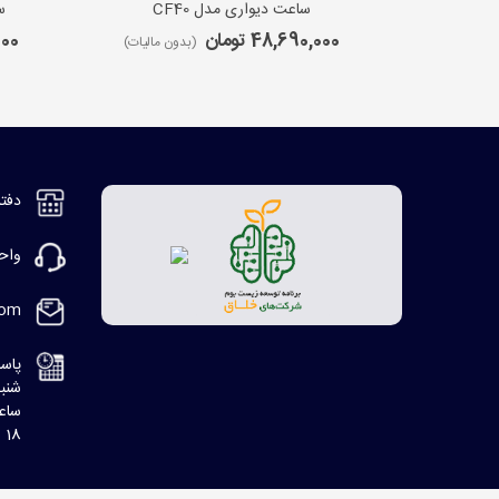
ساعت دیواری مدل CF40
س
48,690,000 تومان
,000
(بدون مالیات)
دفتر مر
واحد ف
com
پاسخ
شنبه، 8:30 ا
ساعت
18 الی 20