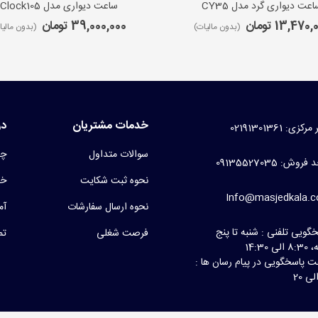
اعت دیواری گرد مدل CY35
ساعت دیواری مدل iClock105
13,470 تومان
39,000,000 تومان
(بدون مالیات)
(بدون مالیا
خدمات مشتریان
در
کزی: 02191301361
سوالات متداول
چر
روش: 09135527035
نحوه ثبت شکایت
خط
Info@masjedkala.
نحوه ارسال سفارشات
آم
گویی تلفنی : شنبه تا پنج
فرصت شغلی
تم
لی 14:30
 پاسخگویی در پیام رسان ها :