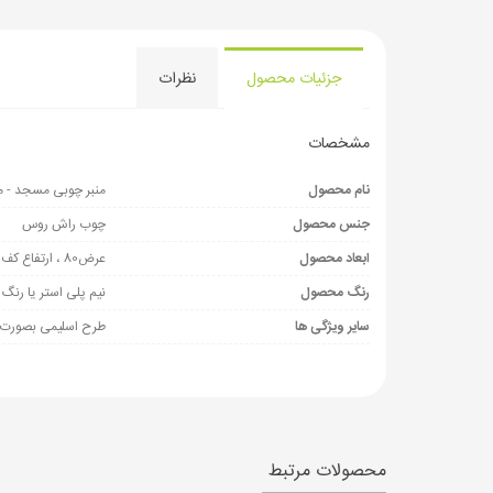
جزئیات محصول
نظرات
مشخصات
نام محصول
منبر چوبی مسجد - منب
جنس محصول
چوب راش روس
ابعاد محصول
عرض80 ، ارتفاع کف منبر از زمین 160 ، طول 180 الی190
رنگ محصول
نیم پلی استر یا رنگ س
سایر ویژگی ها
طرح اسلیمی بصورت 
محصولات مرتبط