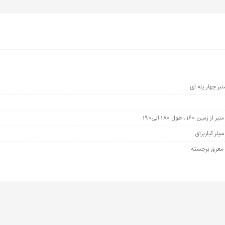
ر چهار پله ای
یلر کیلربراق
معرق برجسته