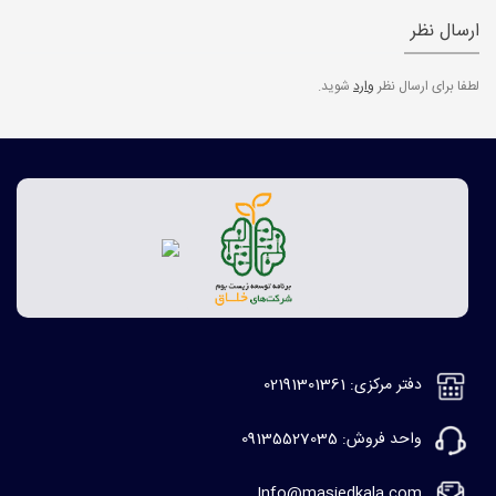
ارسال نظر
لطفا برای ارسال نظر
وارد
شوید.
دفتر مرکزی: 02191301361
واحد فروش: 09135527035
Info@masjedkala.com