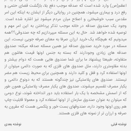
اعظم(ص) وارد شده است که صدقه موجب دفع بلا، بازگشت قضای حتمی و
رفع درد و بیماری میشود، همچنین در روایاتی دیگر از ایشان به اینکه این امر
مقدس سبب خوشبختی و اصلاح میان مردم میشود نیز اشاره شده است.
وجود یک صندوق صدقه در خانه موجب تذکر پرداختن به این امر مهم و
توصیه شده خواهد شد. حال به این مسئله میپردازیم که چه صندوقی؟؟همه
میدونیم که هیچگاه یک خرید ارزان صرفا به معنای صرفه جویی نیست، این
مسئله در مورد خرید صندوق صدقه نیز همین مسئله صدقه میکنه؛ صندوق
صدقه های زیادی وجودارند که بسته به جنس اونها قیمت هاشون هم
متفاوته، طبیعتا پیشنهاد ما برای شما صندوق هایی هست که دوام بیشتر و
بدنه مقاومتری دارند، مثل صندوق های فلزی که به صورت دائمی میتوان از
اونها استفاده کرد و قفل و کلید دارند و همچنین برای محیط زیست هم مضر
نیستند. صندوق های پلاستیکی نیز چندگونه هسنتد که به دونوع دائمی و
یکبار مصرف تقسیم میشوند، صندوق های یکبار مصرف پلاستیکی همون طور
که از اسمش مشخصه با یک بار استفاده باید دور انداخته شوند، نوع دومی
که میتوان به عنوان صندوق سازمان از اونها استفاده کرد و معمولا قابلیت چاپ
هم روی اونها وجود داره، صندوقهای بست خور و پلکسی هست که مقرون به
صرفه و ارزان تر از نمونه های فلزی هستند.
نوشته قبلی
نوشته بعدی