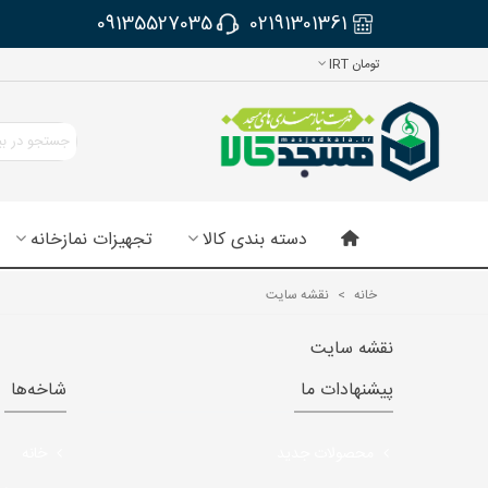
09135527035
02191301361
تومان IRT
دسته بندی کالا
تجهیزات نمازخانه
خانه
>
نقشه سایت
نقشه سایت
پیشنهادات ما
شاخه‌ها
محصولات جدید
خانه