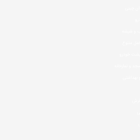
ان چینی
رو
ب و شیشه
خمل متنوع
پشت خودرو
جد و نمازخانه
 بهداشتی
فرش
ی