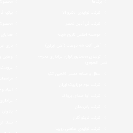
برندها
محصولا
شرکت تولیدی الکترو آلا
بیانیه گ
شرکت گل آذین قمصر
محصولات
موسسه اطلس تاریخ شیعه
هدایای 
آهن آلات شه دوست (آهن ایران)
بازی ایر
تولیدی محمدپور(لوازم عزاداری محرم-
وسایل و
ثامن الحجج)
عروسک
سفال و صنایع دستی لالجین تکِ
مراسمات
شركت فوم موزاییک ايران
اعیاد و
شرکت آوا صدای پژواک
عزاداری 
شرکت بافرزندان
یادواره 
شرکت تریکو گلزار
بسته فر
شرکت توليدي صنعتي روبينا