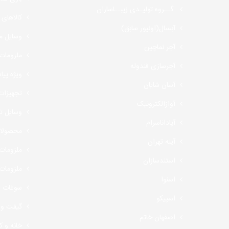
گــروه تولیـدی زیبــاسازان
کالاهای 
آبسال(اونیور سابق)
وسایل مو
آجر نماچین
ملزومات
آجرسازی فندوله
ویژه پیا
آسان شایان
تجهیزات
آوازالکترونیک
وسایل تع
آپاداناسرام
محصولات
آینه تهران
ملزومات
استندسازان
ملزومات
اسنوا
سوغات و 
اسپیکو
گیفت و 
اصفهان خاتم
خانه و ک