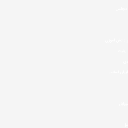
 مجلس
 دانش آموزی
زیارت
دی
یران اسلامی
وبایل
مل