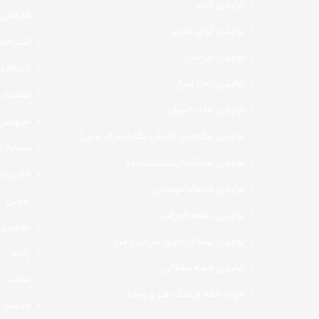
تولیدی غدیر
فضاهای
تولیدی آوای تحریر
آشپزخانه
تولیدی خراسان
کتابخانه
تولیدی رحل نبوغ
کفشدار
تولیدی ساک امیران
سرویس 
تولیدی شکوهیان (لیوان یکبارمصرف یاس)
مصالح س
تولیدی شیلنگ ارکــــــــیده
کالای دی
تولیدی شیلنگ مهستان
صوتی
تولیدی مقنعه خورشید
تصویری
تولیدی پوشاک بانوی سرزمین من
رایانه
تولیدی چفیه سلطانی
ساعت
جوانه خانه فرهنگ هنر و رسانه
خدمات 