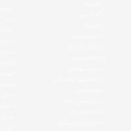
اطلس نور
هیئت و
المپیک اسپرت
اعیاد
الکتروپیک
عزاداری
انتشارات امیرکبیر
مدرسه و
انتشارات باران عشق
عبادت و 
انتشارات دهسرا
لوازم فر
انتشارات سها دانش
شهدای ا
انتشارات شهید ابراهیم هادی
تیشرت
انتشارات مرسل
حمایل
انتشارات مسیر دانشگاه
استیکر م
انتشارات نقش نگین
بازو بند
انتشارات کوله بار فرهنگی
شال مخ