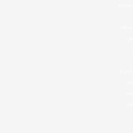
نمازخانه
صدقات
فش
اذان گو
ماز
نده
خمل