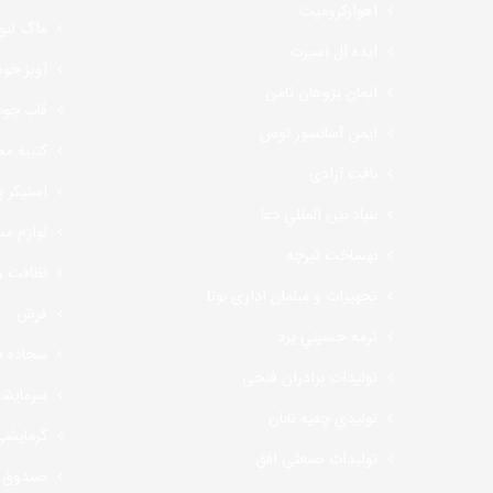
اهوازکرومیت
ماگ لیو
ایده آل اسپرت
آویز خود
ایمان پژوهان ثامن
قاب چو
ایمن آسانسور توس
کتیبه م
بافت آزادی
استیکر 
بنياد بين المللي دعا
لوازم مس
بهساخت تیرچه
نظافت و
تجهیزات و مبلمان اداری بوتا
فرش
ترمه حسيني يزد
سجاده 
توليدات برادران فتحى
سرمایش
توليدي چفيه تابان
گرمایشی
تولیدات صنعتی افق
صندوق