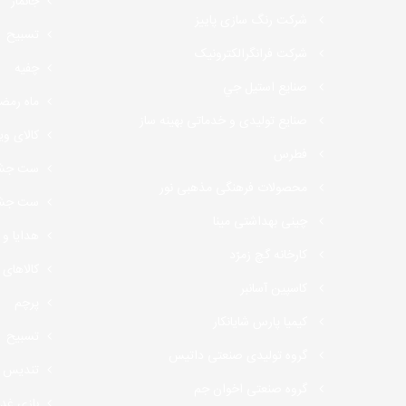
جانماز
شرکت رنگ سازی پاییز
تسبیح
شرکت فرانگرالکترونیک
چفیه
صنايع استيل جي
ماه رمض
صنایع تولیدی و خدماتی بهینه ساز
کالای و
فطرس
ست جشن 
محصولات فرهنگی مذهبی نور
ست جشن
چینی بهداشتی مینا
هدایا و
کارخانه گچ زمرّد
کالاهای 
کاسپین آسانبر
پرچم
کیمیا پارس شایانکار
تسبیح
گروه تولیدی صنعتی داتیس
تندیس
گروه صنعتی اخوان جم
بازی غد