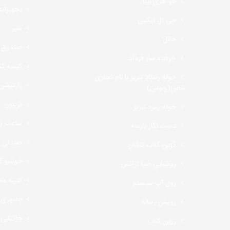
جواهری بینا
تجهیزات 
جی ال ایکس
منبر
حائل
صندوق 
حرفینه ساز فرداد
کیسه ک
حوله رستاد تبریز با نام تجاری
پارتیشن
شاین(ونوس)
تریبون
حوله زمرد تبریز
ساعت و 
دست نگار پارسه
صندلی ن
دُرّين گلاب کاشان
خوشبو کن
روشنايي صبا ترانس
کتیبه م
رول آپ سیستم
جامهری
رویش رسانه
جاکتابی
زرين كتاب